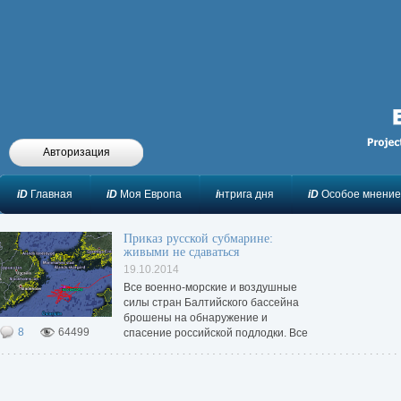
Авторизация
iD
Главная
iD
Моя Европа
i
нтрига дня
iD
Особое мнение
Приказ русской субмарине:
живыми не сдаваться
19.10.2014
Все военно-морские и воздушные
силы стран Балтийского бассейна
брошены на обнаружение и
8
64499
спасение российской подлодки. Все
пытаются спасти терпящих беду
моряков, все, за исключением самой
России.