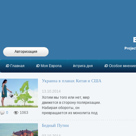
Авторизация
iD
Главная
iD
Моя Европа
i
нтрига дня
iD
Особое мнение
Украина в планах Китая и США
13.10.2014
Хотим мы того или нет, мир
движется в сторону поляризации.
Набирая обороты, он
0
1063
превращается из монолита под
крышей США в биполярный, с двумя
мировыми центрами – в Вашингтоне
Бедный Путин
и Пекине.