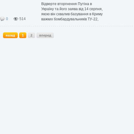
написания истории государства
Відверте вторгнення Путіна в
российского,
Україну та його заява від 14 серпня,
якою він схвалив базування в Криму
0
514
важких бомбардувальників ТУ-22,
здатних нести ядерні ракети
Іскандер-М, додає додаткового
передчуття зловісного розвитку
назад
1
2
вперед
нової атомної зброї Росії.