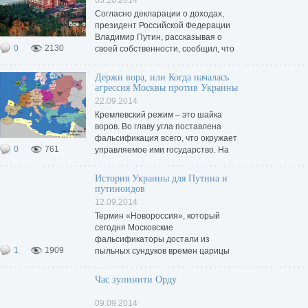
03.10.2014
Согласно декларации о доходах,
президент Российской Федерации
Владимир Путин, рассказывая о
0
2130
своей собственности, сообщил, что
имеет старый гараж и пару
автомобилей российского
Держи вора, или Когда началась
производства. Совместно с
агрессия Москвы против Украины
российскими коллегами, нам
22.09.2014
удалось поймать лидера России
Кремлевский режим – это шайка
воров. Во главу угла поставлена
фальсификация всего, что окружает
0
761
управляемое ими государство. На
самом деле московская агрессия
началась вовсе не в 2014 году, а
История Украины для Путина и
намного раньше.
путиноидов
12.09.2014
Термин «Новороссия», который
сегодня Московские
фальсификаторы достали из
1
1909
пыльных сундуков времен царицы
Екатерины Второй, является
искусственным и ложным. Сама
Час зупинити Орду
российская императрица,
ознакомившись с методом
09.09.2014