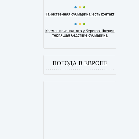
Таинственная субмарина: есть контакт
Кремль признал, что у берегов Швеции
терпящая бедствие субмарина
ПОГОДА В ЕВРОПЕ