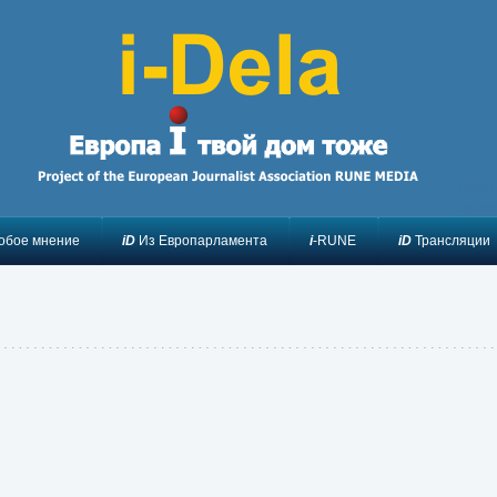
Инфор
анали
обое мнение
iD
Из Европарламента
i
-RUNE
iD
Трансляции