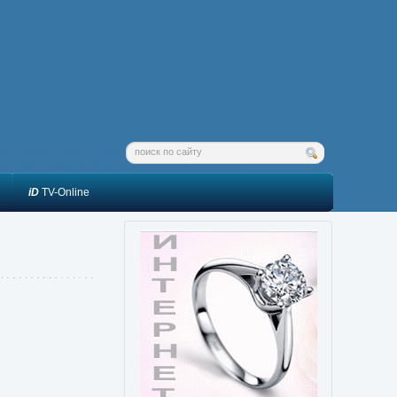
мационный новостной ресурс: новости, комментарии, интересная
тика, мониторинг течественных и зарубежныхо СМИ.
iD
TV-Online