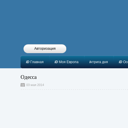
Авторизация
iD
Главная
iD
Моя Европа
i
нтрига дня
iD
Ос
Одесса
03 мая 2014