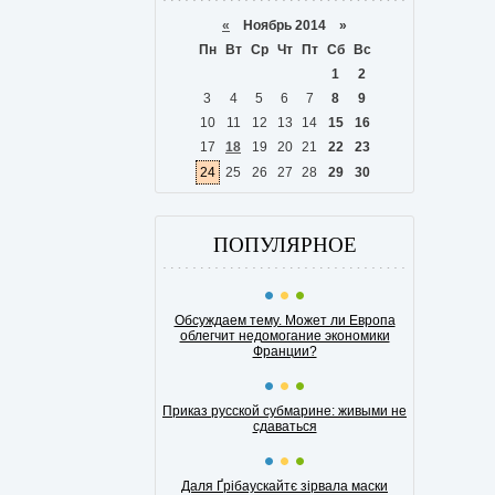
«
Ноябрь 2014 »
Пн
Вт
Ср
Чт
Пт
Сб
Вс
1
2
3
4
5
6
7
8
9
10
11
12
13
14
15
16
17
18
19
20
21
22
23
24
25
26
27
28
29
30
ПОПУЛЯРНОЕ
Обсуждаем тему. Может ли Европа
облегчит недомогание экономики
Франции?
Приказ русской субмарине: живыми не
сдаваться
Даля Ґрібаускайтє зірвала маски