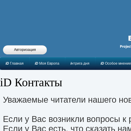
Авторизация
iD
Главная
iD
Моя Европа
i
нтрига дня
iD
Особое мнение
iD Контакты
Уважаемые читатели нашего нов
Если у Вас возникли вопросы к
Если у Вас есть, что сказать на