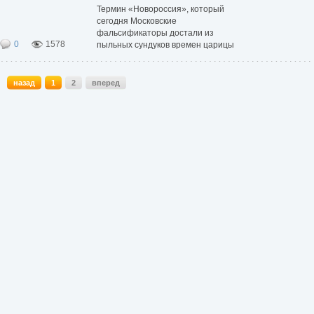
Термин «Новороссия», который
сегодня Московские
фальсификаторы достали из
0
1578
пыльных сундуков времен царицы
Екатерины Второй, является
искусственным и ложным. Сама
российская императрица,
назад
1
2
вперед
ознакомившись с методом
написания истории государства
российского,