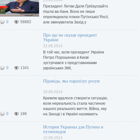
25.09.2014
Президент Литви Даля Ґрібаускайтє
пішла ва-банк. Вона не лише
оприлюднила плани Путінської Росії,
0
58882
але звинуватила Захід у
неспроможності діяти. «Сьогодні
Захід немає лідера, який в змозі
Про що не сказав президент
зупинити Путіна», - виносить
України
приговор литовський президент під
22.09.2014
час
В той час, коли президент України
Петро Порошенко в Києві
зустрічався з представниками
0
1341
українських ЗМІ,
головнокомандуючий сил НАТО в
Європі Філіпп Брідлов у Вільнюсі
Піраміда, яка паралізує розум
відповідав на запитання
європейських журналістів. Варто
16.09.2014
зрівняти їхні оцінки того, що
Кремлю вдалося створити ситуацію,
коли нереальність стала частиною
нашого реального життя. Війна, яку
0
186
на Заході і в Україні називають
«гібридною», вміщує в собі багато
складових, основні з яких –
История Украины для Путина и
інформаційні і кібернетичні атаки,
путиноидов
енергетичний шантаж,
12.09.2014