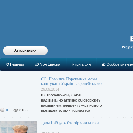
Авторизация
iD
Главная
iD
Моя Европа
i
нтрига дня
iD
Особое мнение
ЄС: Помилка Порошенка може
коштувати Україні європейського
майбутнього
29.09.2014
В Європейському Союзі
надзвичайно активно обговорюють
наслідки експерименту українського
0
8168
президента, який торкається
надання частині Донбасу статусу
квазіавтономії.
Даля Ґрібаускайтє зірвала маски