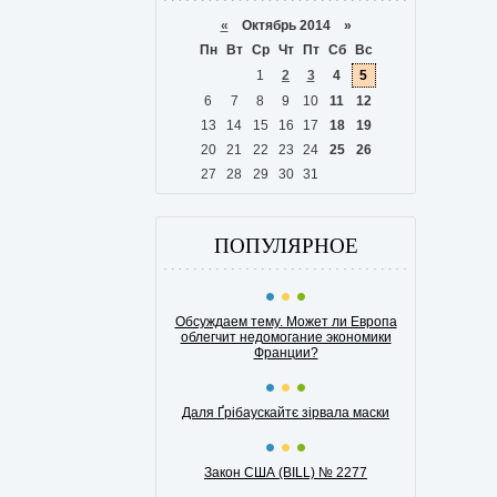
«
Октябрь 2014 »
Пн
Вт
Ср
Чт
Пт
Сб
Вс
1
2
3
4
5
6
7
8
9
10
11
12
13
14
15
16
17
18
19
20
21
22
23
24
25
26
27
28
29
30
31
ПОПУЛЯРНОЕ
Обсуждаем тему. Может ли Европа
облегчит недомогание экономики
Франции?
Даля Ґрібаускайтє зірвала маски
Закон США (BILL) № 2277