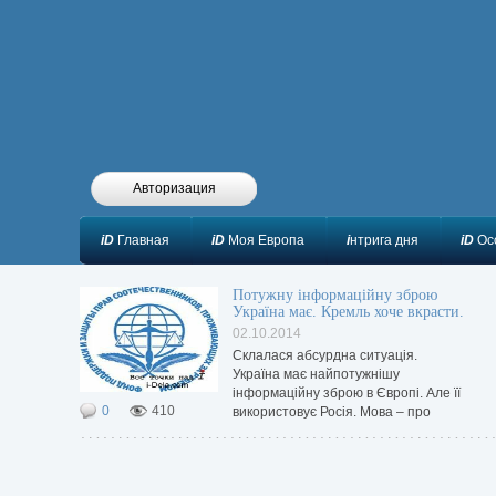
Авторизация
iD
Главная
iD
Моя Европа
i
нтрига дня
iD
Ос
Потужну інформаційну зброю
Україна має. Кремль хоче вкрасти.
02.10.2014
Склалася абсурдна ситуація.
Україна має найпотужнішу
інформаційну зброю в Європі. Але її
0
410
використовує Росія. Мова – про
інформаційний потенціал діаспори.