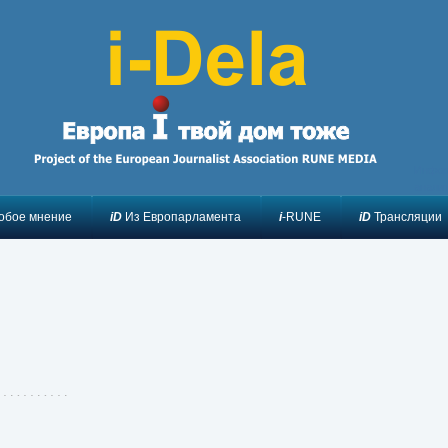
Инфор
анали
обое мнение
iD
Из Европарламента
i
-RUNE
iD
Трансляции