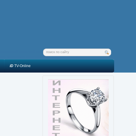
мационный новостной ресурс: новости, комментарии, интересная
тика, мониторинг течественных и зарубежныхо СМИ.
iD
TV-Online