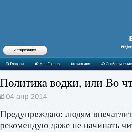
Авторизация
iD
Главная
iD
Моя Европа
i
нтрига дня
iD
Особое мнение
Политика водки, или Во ч
04 апр 2014
Предупреждаю: людям впечатлит
рекомендую даже не начинать чит